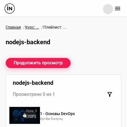
/
/
Главная
Курс: ...
Плейлист: ...
nodejs-backend
Продолжить просмотр
nodejs-backend
Просмотрено 0 из 1
Урок: 0
1 - Основы DevOps
Артём Базунц