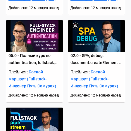
Добавлено
:
12 месяцев назад
Добавлено
:
12 месяцев назад
05.0 - Полный курс по
02.0 - SPA, debug,
authentication, fullstack,
document.createElement |
part 1
Курс Fullstack Engineer
Плейлист:
Боевой
Плейлист:
Боевой
маршрут (Fullstack-
маршрут (Fullstack-
Инженер Путь Самурая)
Инженер Путь Самурая)
Добавлено
:
12 месяцев назад
Добавлено
:
12 месяцев назад