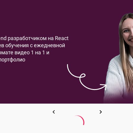
-end разработчиком на React
цев обучения с ежедневной
мате видео 1 на 1 и
портфолио