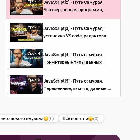
Урок: 2
JavaScript[2] - Путь Самурая,
Браузер, первая программа,
тренажёр изучения иностранного
языка
Урок: 3
JavaScript[3] - Путь Самурая,
установка VS code, редактора
кода
Урок: 4
JavaScript[4] - Путь самурая.
Примитивные типы данных,
теория. JavaScript с нуля.
Урок: 5
JavaScript[5] - Путь самурая.
Переменные, память, данные.
НОВЫЙ БЕСПЛАТНЫЙ КУРС IT-
KAMASUTRA
Урок: 6
JavaScript[6] - Переменные и
визуализация данных. JS,
чего нового не узнал
(0)
Всё понятно
(0)
Практика + домашнее задание.
JavaScript - Путь Самурая
Урок: 7
JavaScript[7] - Путь самурая.