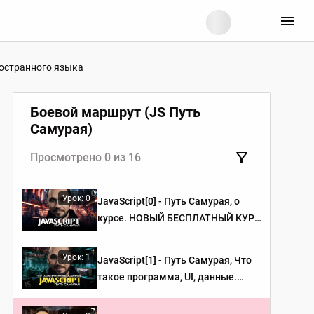
иностранного языка
Боевой маршрут (JS Путь
Самурая)
Просмотрено 0 из 16
Урок: 0
JavaScript[0] - Путь Самурая, о
курсе. НОВЫЙ БЕСПЛАТНЫЙ КУРС
IT-KAMASUTRA
Урок: 1
JavaScript[1] - Путь Самурая, Что
такое программа, UI, данные.
НОВЫЙ БЕСПЛАТНЫЙ КУРС IT-
KAMASUTRA