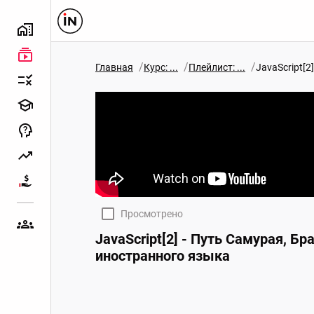
/
/
/
Главная
Курс: ...
Плейлист: ...
JavaScript[
Просмотрено
JavaScript[2] - Путь Самурая, Б
иностранного языка