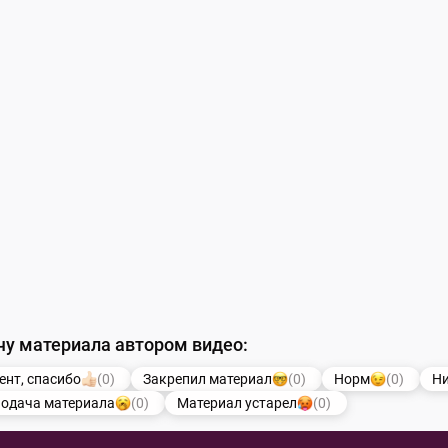
чу материала автором видео:
ент, спасибо
(0)
Закрепил материал
(0)
Норм
(0)
Ни
подача материала
(0)
Материал устарел
(0)