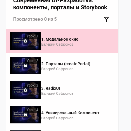
Современная UI-Разработка:
компоненты, порталы и Storybook
Просмотрено 0 из 5
Урок: 1
1. Модальное окно
Валерий Сафронов
Урок: 2
2. Порталы (createPortal)
Валерий Сафронов
Урок: 3
3. RadixUI
Валерий Сафронов
Урок: 4
4. Универсальный Компонент
Валерий Сафронов