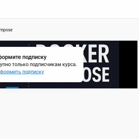
ompose
формите подписку
упно только подписчикам курса.
формить подписку