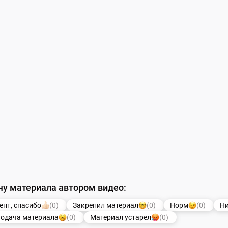
чу материала автором видео:
ент, спасибо
(0)
Закрепил материал
(0)
Норм
(0)
Ни
подача материала
(0)
Материал устарел
(0)