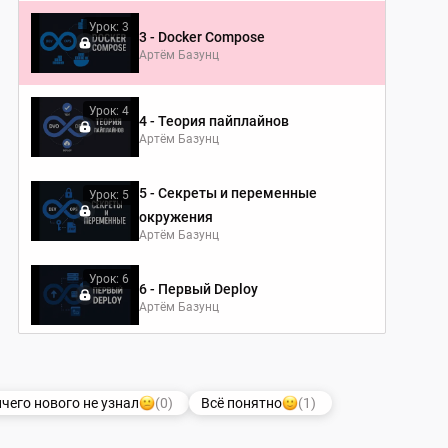
Урок: 3
3 - Docker Compose
Артём Базунц
Урок: 4
4 - Теория пайплайнов
Артём Базунц
5 - Секреты и переменные
Урок: 5
окружения
Артём Базунц
Урок: 6
6 - Первый Deploy
Артём Базунц
Урок: 7
7 - Подготовка сервера
Артём Базунц
чего нового не узнал
(0)
Всё понятно
(1)
Урок: 8