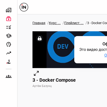
/
/
/
Главная
Курс: ...
Плейлист: ...
3 - Docker C
О
Это видео дост
О
3 - Docker Compose
Артём Базунц