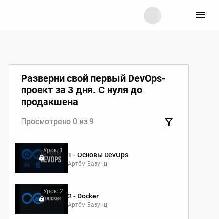
Разверни свой первый DevOps-
проект за 3 дня. С нуля до
продакшена
Просмотрено 0 из 9
Урок: 1
1 - Основы DevOps
Артём Базунц
Урок: 2
2 - Docker
Артём Базунц