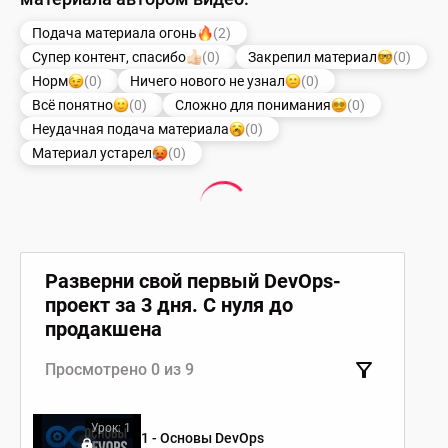
Подача материала огонь
(2)
Супер контент, спасибо
(0)
Закрепил материал
(0)
Норм
(0)
Ничего нового не узнал
(0)
Всё понятно
(0)
Сложно для понимания
(0)
Неудачная подача материала
(0)
Материал устарел
(0)
Разверни свой первый DevOps-
проект за 3 дня. С нуля до
продакшена
Просмотрено 0 из 9
Урок: 1
1 - Основы DevOps