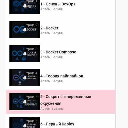
Урок: 1
1 - Основы DevOps
Артём Базунц
Урок: 2
2 - Docker
Артём Базунц
Урок: 3
3 - Docker Compose
Артём Базунц
Урок: 4
4 - Теория пайплайнов
Артём Базунц
5 - Секреты и переменные
Урок: 5
окружения
Артём Базунц
Урок: 6
6 - Первый Deploy