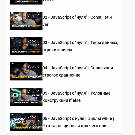
Урок: 0
02 - JavaScript c "нуля" | Сonst, let и
var
Урок: 0
03 - JavaScript c "нуля" | Типы данных,
строки и числа
Урок: 0
04 - JavaScript c "нуля" | Снова var и
строгое сравнение
Урок: 0
05 - JavaScript c "нуля" | Условные
конструкции if else
Урок: 0
06 - JavaScript c нуля | Циклы while |
Что такое циклы и для чего они
используются?