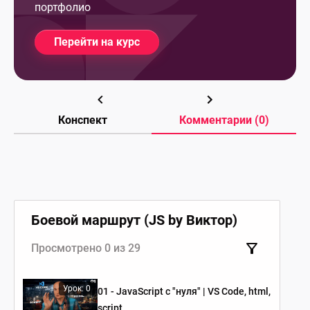
портфолио
Перейти на курс
Конспект
Комментарии (0)
Боевой маршрут (JS by Виктор)
Просмотрено 0 из 29
Урок: 0
01 - JavaScript c "нуля" | VS Code, html,
script.