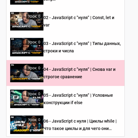
Урок: 0
02 - JavaScript c "нуля" | Сonst, let и
var
Урок: 0
03 - JavaScript c "нуля" | Типы данных,
строки и числа
Урок: 0
04 - JavaScript c "нуля" | Снова var и
строгое сравнение
Урок: 0
05 - JavaScript c "нуля" | Условные
конструкции if else
Урок: 0
06 - JavaScript c нуля | Циклы while |
Что такое циклы и для чего они
используются?