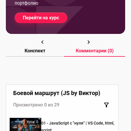
портфолио
Перейти на курс
Конспект
Комментарии (0)
Боевой маршрут (JS by Виктор)
Просмотрено 0 из 29
Урок: 0
01 - JavaScript c "нуля" | VS Code, html,
script.