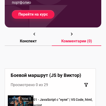
портфолио
Перейти на курс
Конспект
Комментарии (0)
Боевой маршрут (JS by Виктор)
Просмотрено 0 из 29
Урок: 0
01 - JavaScript c "нуля" | VS Code, html,
script.