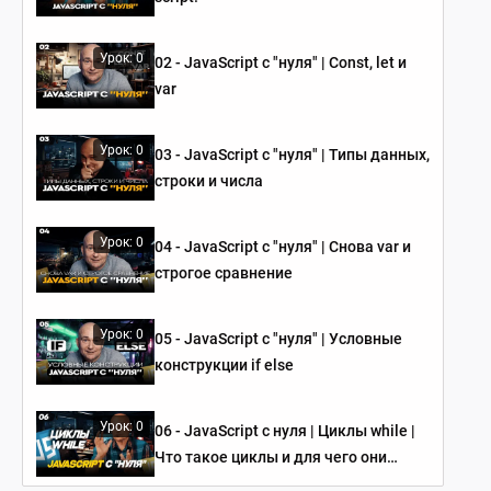
Урок: 0
02 - JavaScript c "нуля" | Сonst, let и
var
Урок: 0
03 - JavaScript c "нуля" | Типы данных,
строки и числа
Урок: 0
04 - JavaScript c "нуля" | Снова var и
строгое сравнение
Урок: 0
05 - JavaScript c "нуля" | Условные
конструкции if else
Урок: 0
06 - JavaScript c нуля | Циклы while |
Что такое циклы и для чего они
используются?